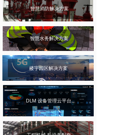
智慧消防解决方案
智慧水务解决方案
楼宇园区解决方案
DLM 设备管理云平台