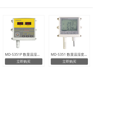
MD-S351P 数显温湿度传感器
MD-S351 数显温湿度传感器
立即购买
立即购买