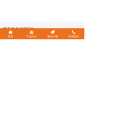
是否有任何疑问?
낀
뀵
뀄
끅
首页
产品中心
解决方案
联系我们
铭控的销售代表及工程技术
联系我们
人员随时为您提供支持，响
应您的需求
欢迎关注官方公众号
简体中文
ꀅ