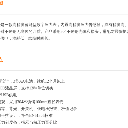
绍
200是一款高精度智能型数字压力表，内置高精度压力传感器，具有精度
等对不锈钢无腐蚀的介质。产品采用304不锈钢壳体和接头，搭配防震保
B供电，功耗低、续航时间长。
点
耗设计，3节AA电池，续航12个月以上
LCD液晶屏，支持13种单位切换
持USB供电
美观，采用304不锈钢100mm直径表壳
清零、背光、开关机、低电压报警、极值记录
磁干扰设计，符合EN61326标准
压力刻度条，指示当前压力百分比