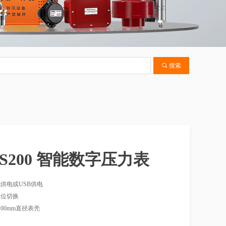
끠
搜索
-S200 智能数字压力表
池供电或USB供电
单位切换
钢100mm直径表壳