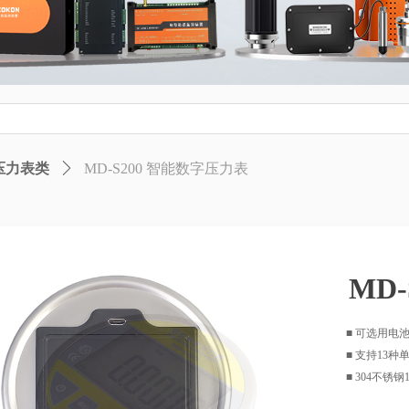
压力表类
ꄲ
MD-S200 智能数字压力表
MD
■ 可选用电
■ 支持13种
■ 304不锈