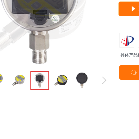
념
具体产品
ꁱ
ꁇ