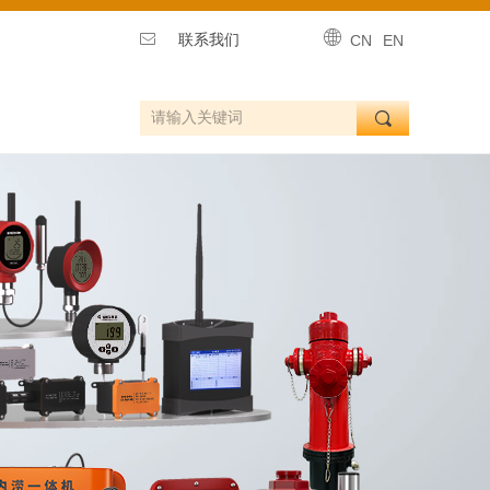
ꄓ
ꂘ
联系我们
CN
EN
끠