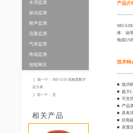
水浸监测
产品介
振动监测
噪声监测
MD-S
体、油
流量监测
电或US
气体监测
终端监测
技术特
智能网关
前一个：
MD-S210 高精度数字
ꄴ
■ 低功
压力表
■ 超大
后一个：
无
ꄲ
■ 可支
■ 产品
■ 具有
相关产品
■ 抗电
■ 表显