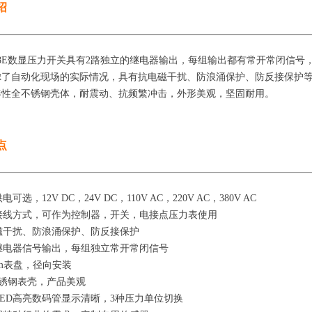
绍
928E数显压力开关具有2路独立的继电器输出，每组输出都有常开常闭信
虑了自动化现场的实际情况，具有抗电磁干扰、防浪涌保护、防反接保护等
凑性全不锈钢壳体，耐震动、抗频繁冲击，外形美观，坚固耐用。
点
电可选，12V DC，24V DC，110V AC，220V AC，380V AC
种接线方式，可作为控制器，开关，电接点压力表使用
磁干扰、防浪涌保护、防反接保护
继电器信号输出，每组独立常开常闭信号
0mm表盘，径向安装
4不锈钢表壳，产品美观
LED高亮数码管显示清晰，3种压力单位切换