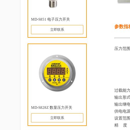
MD-S851 电子压力开关
参数指
立即联系
压力范
（0~5.
（0~0.2
（0-
(0~10
(0~
过载
输出
输出继电
MD-S828Z 数显压力开关
供电电源
立即联系
设置范
精 度 