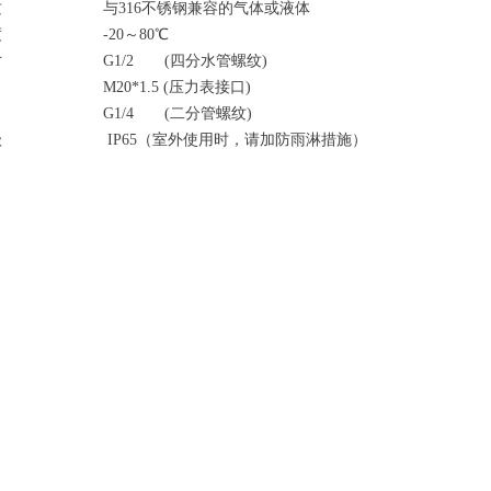
质 与316不锈钢兼容的气体或液体
度 -20～80℃
寸 G1/2 (四分水管螺纹)
0*1.5 (压力表接口)
/4 (二分管螺纹)
级 IP65（室外使用时，请加防雨淋措施）