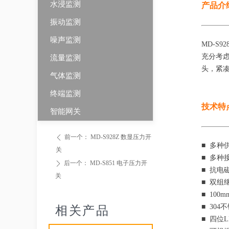
水浸监测
产品介
振动监测
噪声监测
MD-S
充分考
流量监测
头，紧
气体监测
终端监测
技术特
智能网关
前一个：
MD-S928Z 数显压力开
ꄴ
■ 多种供
关
■ 多
后一个：
MD-S851 电子压力开
ꄲ
■ 抗电
关
■ 双组
■ 10
■ 30
相关产品
■ 四位