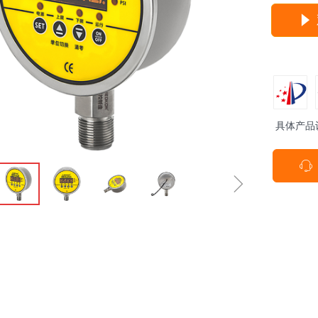
념
具体产品
ꁱ
ꁇ