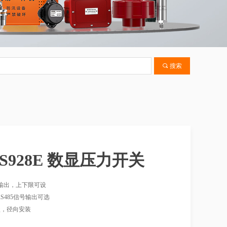
끠
搜索
-S928E 数显压力开关
器输出，上下限可设
，RS485信号输出可选
表盘，径向安装