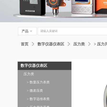
产品
ꀁ
首页
ꄲ
数字仪器仪表区
ꄲ
压力类
ꄲ
> 压力
数字仪器仪表区
压力类
> 数显压力表类
> 微差压类
> 数字远传表类