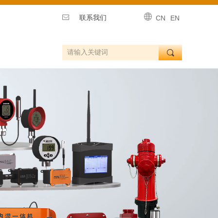
ꄓ
ꂘ
联系我们
CN
EN
끠