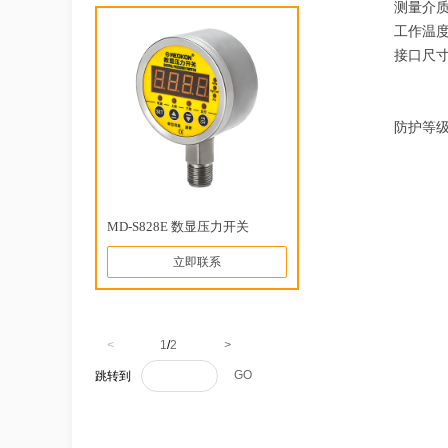
测量介
工作温
接口尺
M2
G1
防护等
MD-S828E 数显压力开关
立即联系
<
1
/
2
>
GO
跳转到