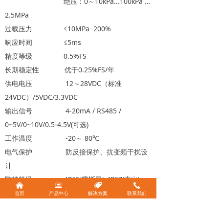
绝压：0～10kPa...100kPa …
2.5MPa
过载压力 ≤10MPa 200%
响应时间 ≤5ms
精度等级 0.5%FS
长期稳定性 优于0.25%FS/年
供电电压 12～28VDC（标准
24VDC）/5VDC/3.3VDC
输出信号 4-20mA / RS485 /
0~5V/0~10V/0.5-4.5V(可选)
工作温度 -20～ 80℃
电气保护 防反接保护、抗变频干扰设
计
防护等级 IP65(霍斯曼) IP67(直出)
낀
뀵
뀄
끅
测量介质 与316L不锈钢不兼容的气体
首页
产品中心
解决方案
联系我们
或液体