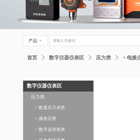
产品
ꀁ
首页
ꄲ
数字仪器仪表区
ꄲ
压力类
ꄲ
> 电
数字仪器仪表区
压力类
> 数显压力表类
> 微差压类
> 数字远传表类