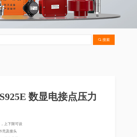
끠
搜索
-S925E 数显电接点压力
出，上下限可设
钢外壳及接头