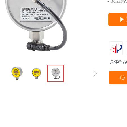
■ 100mm
념
具体产品
ꁇ
ꁱ