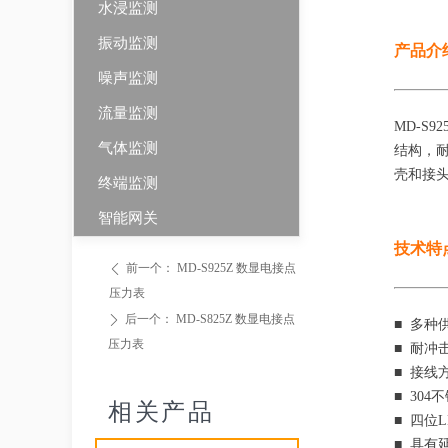
水浸监测
振动监测
产品介
噪声监测
流量监测
MD-S
气体监测
结构，
壳和接
终端监测
智能网关
技术特
前一个：
MD-S925Z 数显电接点
ꄴ
压力表
后一个：
MD-S825Z 数显电接点
ꄲ
■ 多种供
压力表
■ 耐冲
■ 接线
■ 30
相关产品
■ 四位
■ 具