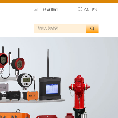
ꄓ
ꂘ
联系我们
CN
EN
끠