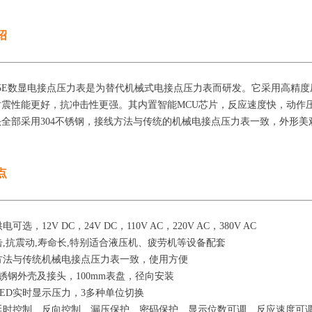
绍
925E数显电接点压力表是为替代机械式电接点压力表而研发。它采用高精
耐震性能更好，抗冲击性更强。其内置智能MCU芯片，反应速度快，动作
头全部采用304不锈钢，接线方法与传统的机械电接点压力表一致，外形
点
电可选，12V DC，24V DC，110V AC，220V AC，380V AC
击,抗震动,寿命长,特别适合液压机、疲劳机等设备配套
方法与传统机械电接点压力表一致，使用方便
4不锈钢外壳及接头，100mm表盘，径向安装
LED实时显示压力，3多种单位切换
有延时控制、反向控制、漏压保护、密码保护、显示位数可调、反应速度可