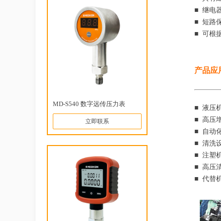
■ 继电
■ 短路
■ 可根
产品应
MD-S540 数字远传压力表
■ 液压
■ 高压
立即联系
■ 自动
■ 清洗
■ 注塑
■ 高压
■ 代替