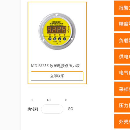
MD-S825Z 数显电接点压力表
立即联系
<
1
/
2
>
GO
跳转到