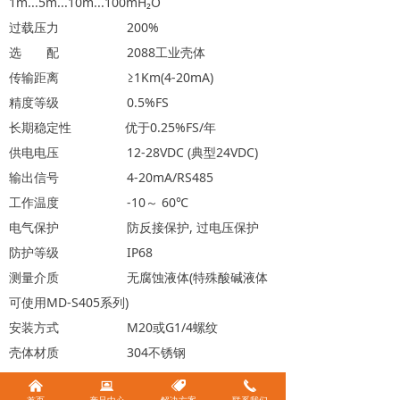
1m...5m...10m...100mH₂O
过载压力 200%
选 配 2088工业壳体
传输距离 ≥1Km(4-20mA)
精度等级 0.5%FS
长期稳定性 优于0.25%FS/年
供电电压 12-28VDC (典型24VDC)
输出信号 4-20mA/RS485
工作温度 -10～ 60℃
电气保护 防反接保护, 过电压保护
防护等级 IP68
测量介质 无腐蚀液体(特殊酸碱液体
可使用MD-S405系列)
安装方式 M20或G1/4螺纹
壳体材质 304不锈钢
낀
뀵
뀄
끅
首页
产品中心
解决方案
联系我们