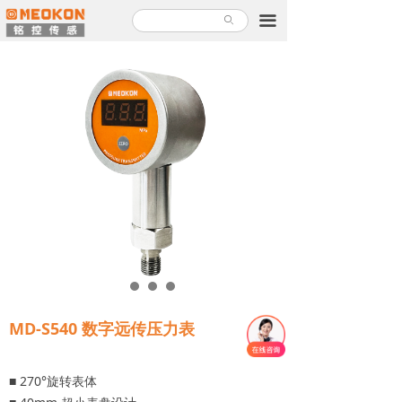
首页
끀
ꄙ
产品中心
解决方案
关于铭控
服务支持
新闻故事
加入铭控
联系我们
MD-S540 数字远传压力表
产品使用指南
■ 270°旋转表体